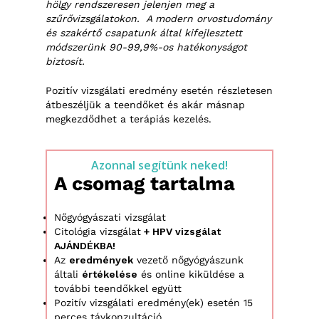
hölgy rendszeresen jelenjen meg a
szűrővizsgálatokon. A modern orvostudomány
és szakértő csapatunk által kifejlesztett
módszerünk 90-99,9%-os hatékonyságot
biztosít.
Pozitív vizsgálati eredmény esetén részletesen
átbeszéljük a teendőket és akár másnap
megkezdődhet a terápiás kezelés.
Azonnal segítünk neked!
A csomag tartalma
Nőgyógyászati vizsgálat
Citológia vizsgálat
+ HPV vizsgálat
AJÁNDÉKBA!
Az
eredmények
vezető nőgyógyászunk
általi
értékelése
és online kiküldése a
további teendőkkel együtt
Pozitív vizsgálati eredmény(ek) esetén 15
perces távkonzultáció