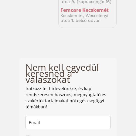
utca 9. (kapucsengő: 16)
Femcare Kecskemét
Kecskemét, Wesselényi
utca 1. belső udvar
Nem kell egyedül
keresned a
válaszokat
Iratkozz fel hírlevelünkre, és kapj
rendszeresen hasznos, megnyugtató és
szakértői tartalmakat női egészségügyi
témákban!