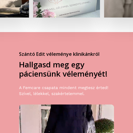
Szántó Edit véleménye klinikánkról
Hallgasd
meg
egy
páciensünk
véleményét!
A Femcare csapata mindent megtesz érted!
Szível, lélekkel, szakértelemmel.