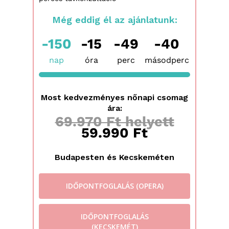
Még eddig él az ajánlatunk:
-150
-15
-49
-41
nap
óra
perc
másodperc
Most kedvezményes nőnapi csomag
ára:
69.970 Ft helyett
59.990 Ft
Budapesten és Kecskeméten
IDŐPONTFOGLALÁS (OPERA)
IDŐPONTFOGLALÁS
(KECSKEMÉT)