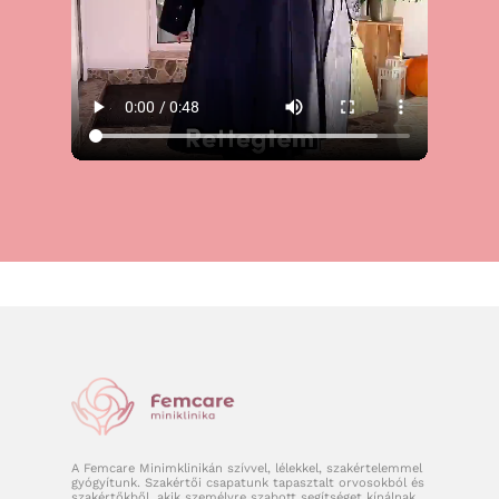
A Femcare Minimklinikán szívvel, lélekkel, szakértelemmel
gyógyítunk. Szakértői csapatunk tapasztalt orvosokból és
szakértőkből, akik személyre szabott segítséget kínálnak.