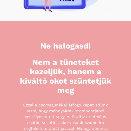
Ne
halogasd!
Nem
a
tüneteket
kezeljük,
hanem
a
kiváltó
okot
szüntetjük
meg
Ezzel a csomagunkkal átfogó képet adunk
arról, hogy méhnyakrák szempontjából
veszélyeztetett vagy-e. Pozitív eredmény
esetén vezető szakorvosunk számodra
megfelelő terápiát javasol. Ha úgy döntesz,