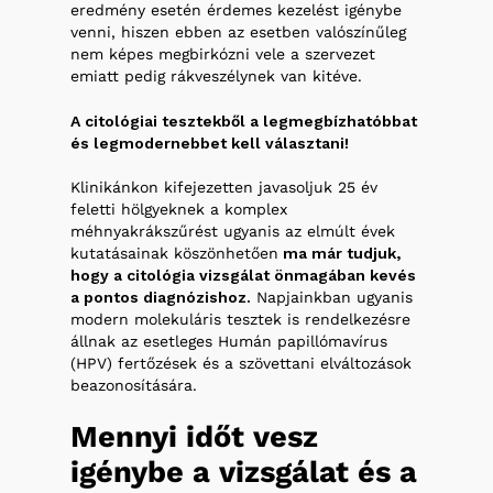
eredmény esetén érdemes kezelést igénybe
venni, hiszen ebben az esetben valószínűleg
nem képes megbirkózni vele a szervezet
emiatt pedig rákveszélynek van kitéve.
A citológiai tesztekből a legmegbízhatóbbat
és legmodernebbet kell választani!
Klinikánkon kifejezetten javasoljuk 25 év
feletti hölgyeknek a komplex
méhnyakrákszűrést ugyanis az elmúlt évek
kutatásainak köszönhetően
ma már tudjuk,
hogy a citológia vizsgálat önmagában kevés
a pontos diagnózishoz.
Napjainkban ugyanis
modern molekuláris tesztek is rendelkezésre
állnak az esetleges Humán papillómavírus
(HPV) fertőzések és a szövettani elváltozások
beazonosítására.
Mennyi
időt
vesz
igénybe
a
vizsgálat
és
a