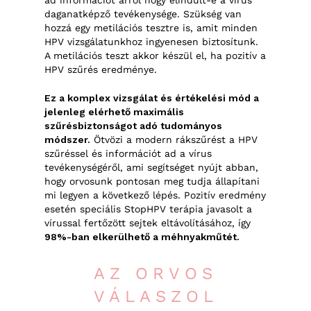
ad információt arról hogy elindult-e a vírus
daganatképző tevékenysége. Szükség van
hozzá egy metilációs tesztre is, amit minden
HPV vizsgálatunkhoz ingyenesen biztosítunk.
A metilációs teszt akkor készül el, ha pozitív a
HPV szűrés eredménye.
Ez a komplex vizsgálat és értékelési mód a
jelenleg elérhető maximális
szűrésbiztonságot adó tudományos
módszer.
Ötvözi a modern rákszűrést a HPV
szűréssel és információt ad a vírus
tevékenységéről, ami segítséget nyújt abban,
hogy orvosunk pontosan meg tudja állapítani
mi legyen a következő lépés. Pozitív eredmény
esetén speciális StopHPV terápia javasolt a
vírussal fertőzött sejtek eltávolításához, így
98%-ban elkerülhető a méhnyakműtét.
AZ ORVOS
VÁLASZOL