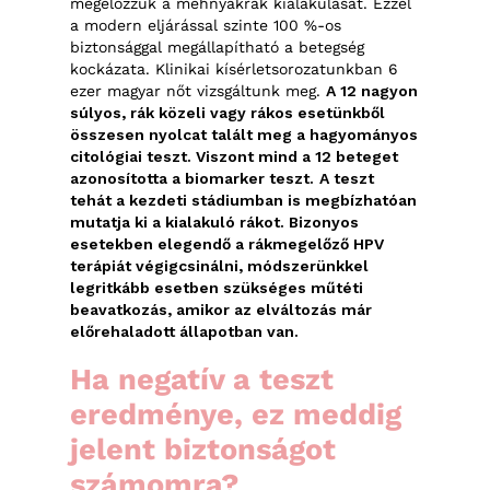
megelőzzük a méhnyakrák kialakulását. Ezzel
a modern eljárással szinte 100 %-os
biztonsággal megállapítható a betegség
kockázata. Klinikai kísérletsorozatunkban 6
ezer magyar nőt vizsgáltunk meg.
A 12 nagyon
súlyos, rák közeli vagy rákos esetünkből
összesen nyolcat talált meg a hagyományos
citológiai teszt. Viszont mind a 12 beteget
azonosította a biomarker teszt.
A teszt
tehát a kezdeti stádiumban is megbízhatóan
mutatja ki a kialakuló rákot. Bizonyos
esetekben elegendő a rákmegelőző HPV
terápiát végigcsinálni, módszerünkkel
legritkább esetben szükséges műtéti
beavatkozás, amikor az elváltozás már
előrehaladott állapotban van.
Ha negatív a teszt
eredménye, ez meddig
jelent biztonságot
számomra?