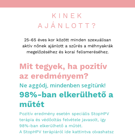
KINEK
AJÁNLOTT?
25-65 éves kor között minden szexuálisan
aktív nőnek ajánlott a szűrés a méhnyakrák
megelőzéséhez és korai felismeréséhez.
Mit tegyek, ha pozitív
az eredményem?
Ne aggódj, mindenben segítünk!
98%-ban elkerülhető a
műtét
Pozitív eredmény esetén speciális StopHPV
terápia és védőoltás felvétele javasolt, így
98%-ban elkerülhető a műtét.
A StopHPV terápiáról ide kattintva olvashatsz