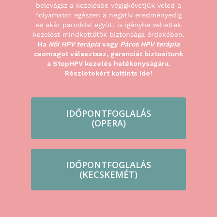
belevágsz a kezelésbe végigkövetjük veled a
folyamatot egészen a negatív eredményedig
és akár pároddal együtt is igénybe vehettek
kezelést mindkettőtök biztonsága érdekében.
Ha
Női HPV terápia
vagy
Páros HPV terápia
csomagot választasz, garanciát biztosítunk
a StopHPV kezelés hatékonyságára.
Részletekért kattints ide!
IDŐPONTFOGLALÁS
(OPERA)
IDŐPONTFOGLALÁS
(KECSKEMÉT)