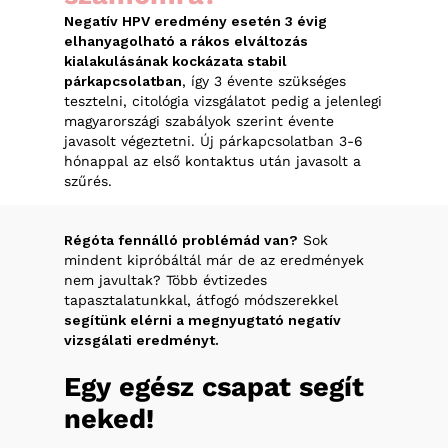
Negatív HPV eredmény esetén 3 évig
elhanyagolható a rákos elváltozás
kialakulásának kockázata stabil
párkapcsolatban
, így 3 évente szükséges
tesztelni, citológia vizsgálatot pedig a jelenlegi
magyarországi szabályok szerint évente
javasolt végeztetni. Új párkapcsolatban 3-6
hónappal az első kontaktus után javasolt a
szűrés.
Régóta fennálló problémád van?
Sok
mindent kipróbáltál már de az eredmények
nem javultak? Több évtizedes
tapasztalatunkkal, átfogó módszerekkel
segítünk elérni a megnyugtató negatív
vizsgálati eredményt.
Egy
egész
csapat
segít
neked!