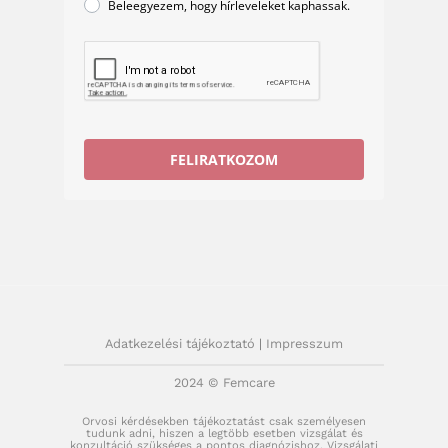
Beleegyezem, hogy hírleveleket kaphassak.
FELIRATKOZOM
Adatkezelési tájékoztató
|
Impresszum
2024 © Femcare
Orvosi kérdésekben tájékoztatást csak személyesen
tudunk adni, hiszen a legtöbb esetben vizsgálat és
konzultáció szükséges a pontos diagnózishoz. Vizsgálati