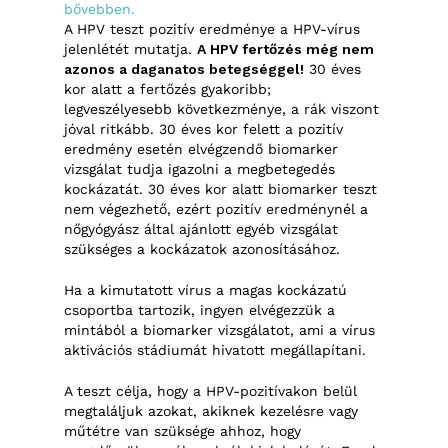
bővebben.
A HPV teszt pozitív eredménye a HPV-vírus
jelenlétét mutatja.
A HPV fertőzés még nem
azonos a daganatos betegséggel!
30 éves
kor alatt a fertőzés gyakoribb;
legveszélyesebb következménye, a rák viszont
jóval ritkább. 30 éves kor felett a pozitív
eredmény esetén elvégzendő biomarker
vizsgálat tudja igazolni a megbetegedés
kockázatát. 30 éves kor alatt biomarker teszt
nem végezhető, ezért pozitív eredménynél a
nőgyógyász által ajánlott egyéb vizsgálat
szükséges a kockázatok azonosításához.
Ha a kimutatott vírus a magas kockázatú
csoportba tartozik, ingyen elvégezzük a
mintából a biomarker vizsgálatot, ami a vírus
aktivációs stádiumát hivatott megállapítani.
A teszt célja, hogy a HPV-pozitívakon belül
megtaláljuk azokat, akiknek kezelésre vagy
műtétre van szüksége ahhoz, hogy