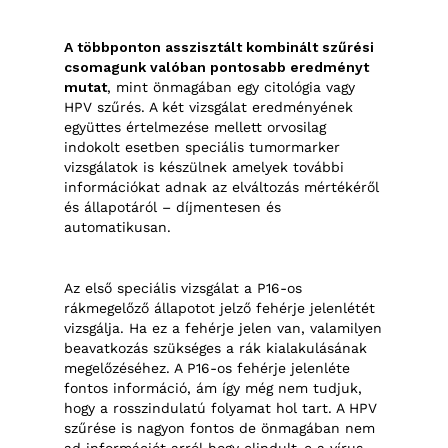
A többponton asszisztált kombinált szűrési
csomagunk valóban pontosabb eredményt
mutat
, mint önmagában egy citológia vagy
HPV szűrés. A két vizsgálat eredményének
együttes értelmezése mellett orvosilag
indokolt esetben speciális tumormarker
vizsgálatok is készülnek amelyek további
információkat adnak az elváltozás mértékéről
és állapotáról – díjmentesen és
automatikusan.
Az első speciális vizsgálat a P16-os
rákmegelőző állapotot jelző fehérje jelenlétét
vizsgálja. Ha ez a fehérje jelen van, valamilyen
beavatkozás szükséges a rák kialakulásának
megelőzéséhez.
A P16-os fehérje jelenléte
fontos információ, ám így még nem tudjuk,
hogy a rosszindulatú folyamat hol tart. A HPV
szűrése is nagyon fontos de önmagában nem