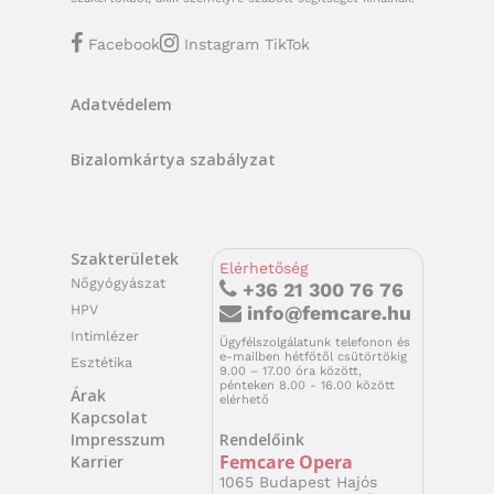
Facebook
Instagram
TikTok
Adatvédelem
Bizalomkártya szabályzat
Szakterületek
Elérhetőség
Nőgyógyászat
+36 21 300 76 76
HPV
info@femcare.hu
Intimlézer
Ügyfélszolgálatunk telefonon és
e-mailben hétfőtől csütörtökig
Esztétika
9.00 – 17.00 óra között,
pénteken 8.00 - 16.00 között
Árak
elérhető
Kapcsolat
Rendelőink
Impresszum
Femcare Opera
Karrier
1065 Budapest Hajós