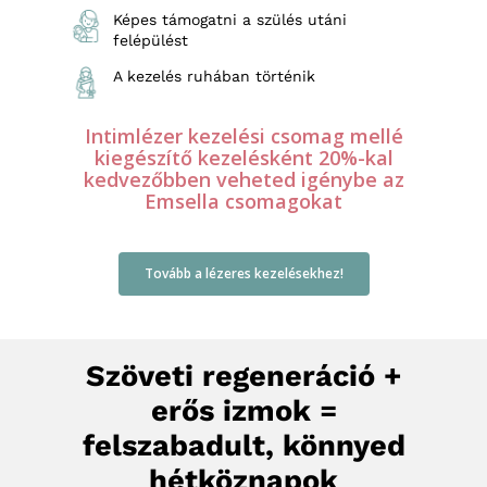
Képes támogatni a szülés utáni
felépülést
A kezelés ruhában történik
Intimlézer kezelési csomag mellé
kiegészítő kezelésként 20%-kal
kedvezőbben veheted igénybe az
Emsella csomagokat
Tovább a lézeres kezelésekhez!
Szöveti regeneráció +
erős izmok =
felszabadult, könnyed
hétköznapok