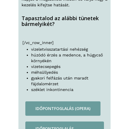
kezelés kifejtse hatását.
Tapasztalod az alábbi tünetek
bármelyikét?
[/vc_row_inner]
vizeletvisszatartási nehézség
húzódó érzés a medence, a húgycső
környékén
vizetecsepegés
méhsüllyedés
gyakori felfázás után maradt
fájdalomérzet
széklet inkontinencia
IDŐPONTFOGLALÁS (OPERA)
IDŐPONTFOGLALÁS