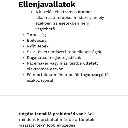
Ellenjavallatok
A kezelés elektromos áramot
alkalmazó terápiás módszer, amely
ezekben az esetekben nem
végezhető
Terhesség
Epilepszia
Nyílt sebek
Szív- és érrendszeri rendellenességek
Daganatos megbetegedések
Pacemaker vagy más testbe ültetett
elektromos eszköz
Fémtartalmú méhen belüli fogamzásgátló
eszköz (spirál)
Régóta fennálló problémád van?
Sok
mindent kipróbáltál már de a tünetek
visszatértek? Több évtizedes