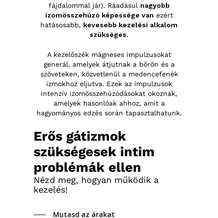
fájdalommal jár). Ráadásul
nagyobb
izomösszehúzó képessége van
ezért
hatásosabb,
kevesebb kezelési alkalom
szükséges.
A kezelőszék mágneses impulzusokat
generál, amelyek átjutnak a bőrön és a
szöveteken, közvetlenül a medencefenék
izmokhoz eljutva. Ezek az impulzusok
intenzív izomösszehúzódásokat okoznak,
amelyek hasonlóak ahhoz, amit a
hagyományos edzés során tapasztalhatunk.
Erős gátizmok
szükségesek intim
problémák ellen
Nézd meg, hogyan működik a
kezelés!
Mutasd az árakat