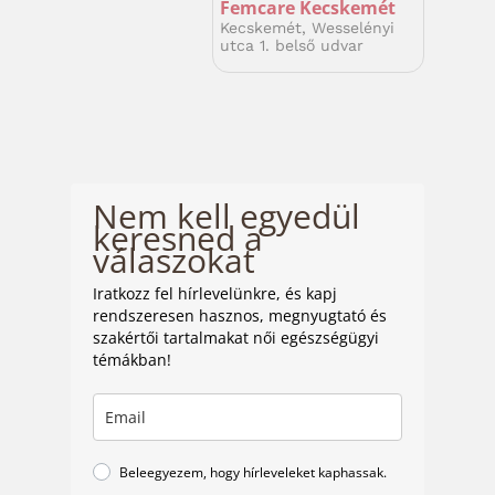
Femcare Kecskemét
Kecskemét, Wesselényi
utca 1. belső udvar
Nem kell egyedül
keresned a
válaszokat
Iratkozz fel hírlevelünkre, és kapj
rendszeresen hasznos, megnyugtató és
szakértői tartalmakat női egészségügyi
témákban!
Beleegyezem, hogy hírleveleket kaphassak.