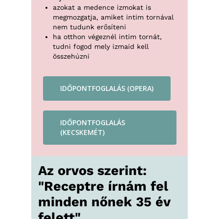
azokat a medence izmokat is
megmozgatja, amiket intim tornával
nem tudunk erősíteni
ha otthon végeznél intim tornát,
tudni fogod mely izmaid kell
összehúzni
IDŐPONTFOGLALÁS (OPERA)
IDŐPONTFOGLALÁS
(KECSKEMÉT)
Az orvos szerint:
"Receptre írnám fel
minden nőnek 35 év
felett"