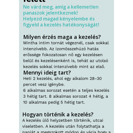
Ne várd meg, amíg a kellemetlen
panaszok jelentkeznek!
Helyezd magad kényelembe és
figyeld a kezelés hatékonyságát!
Milyen érzés maga a kezelés?
Mintha intim tornát végeznél, csak sokkal
intenzívebb. Az izomösszehúzó hatás
erőssége fokozatosan nő egy kezelésen
belül és kezelésenként is, tehát az utolsó
kezelés sokkal intenzívebb mint az első.
Mennyi ideig tart?
Heti 2 kezelés, ahol egy alkalom 28-30
percet vesz igénybe.
6 alkalmas sorozat esetén a teljes kezelés
3 hétig tart. 8 alkalmas sorozat 4 hétig, a
10 alkalmas pedig 5 hétig tart.
Hogyan történik a kezelés?
A kezelés ülő helyzetben történik, utcai
viseletben. A kezelés után folytathatja a
napját a megszokott módon és várja hogy a