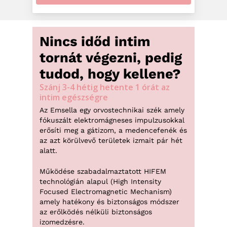
Nincs időd intim
tornát végezni, pedig
tudod, hogy kellene?
Szánj 3-4 hétig hetente 1 órát az
intim egészségre
Az Emsella egy orvostechnikai szék amely
fókuszált elektromágneses impulzusokkal
erősíti meg a gátizom, a medencefenék és
az azt körülvevő területek izmait pár hét
alatt.
Működése szabadalmaztatott HIFEM
technológián alapul (High Intensity
Focused Electromagnetic Mechanism)
amely hatékony és biztonságos módszer
az erőlködés nélküli biztonságos
izomedzésre.