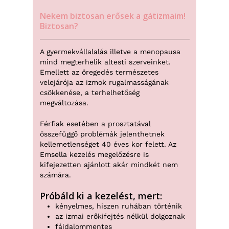
Nekem biztosan erősek a gátizmaim!
Biztosan?
A gyermekvállalalás illetve a menopausa
mind megterhelik altesti szerveinket.
Emellett az öregedés természetes
velejárója az izmok rugalmasságának
csökkenése, a terhelhetőség
megváltozása.
Férfiak esetében a prosztatával
összefüggő problémák jelenthetnek
kellemetlenséget 40 éves kor felett. Az
Emsella kezelés megelőzésre is
kifejezetten ajánlott akár mindkét nem
számára.
Próbáld ki a kezelést, mert:
kényelmes, hiszen ruhában történik
az izmai erőkifejtés nélkül dolgoznak
fájdalommentes