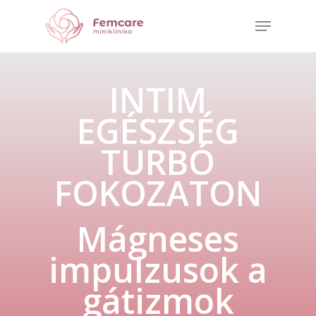
Skip
Menu
to
Close
main
Menu
content
INTIM
EGÉSZSÉG
TURBÓ
FOKOZATON
Mágneses
impulzusok a
gátizmok