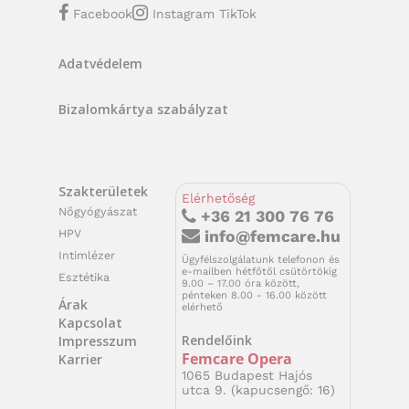
Facebook
Instagram
TikTok
Adatvédelem
Bizalomkártya szabályzat
Szakterületek
Elérhetőség
Nőgyógyászat
+36 21 300 76 76
HPV
info@femcare.hu
Intimlézer
Ügyfélszolgálatunk telefonon és
e-mailben hétfőtől csütörtökig
Esztétika
9.00 – 17.00 óra között,
pénteken 8.00 - 16.00 között
Árak
elérhető
Kapcsolat
Rendelőink
Impresszum
Femcare Opera
Karrier
1065 Budapest Hajós
utca 9. (kapucsengő: 16)