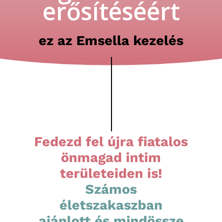
erősítéséért
ez az Emsella kezelés
Fedezd fel újra fiatalos
önmagad intim
területeiden is!
Számos
életszakaszban
ajánlott és mindössze