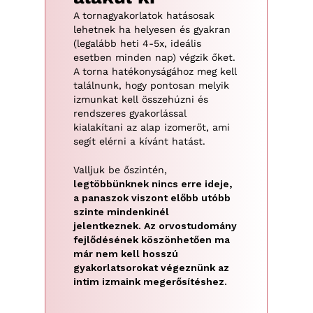
visszaállítva a test helyes működését.
A tornagyakorlatok hatásosak
lehetnek ha helyesen és gyakran
(legalább heti 4-5x, ideális
esetben minden nap) végzik őket.
A torna hatékonyságához meg kell
találnunk, hogy pontosan melyik
izmunkat kell összehúzni és
rendszeres gyakorlással
kialakítani az alap izomerőt, ami
segít elérni a kívánt hatást.
Valljuk be őszintén,
legtöbbünknek nincs erre ideje,
a panaszok viszont előbb utóbb
szinte mindenkinél
jelentkeznek. Az orvostudomány
fejlődésének köszönhetően ma
már nem kell hosszú
gyakorlatsorokat végeznünk az
intim izmaink megerősítéshez.