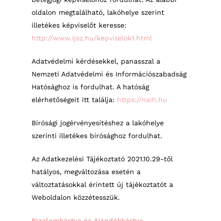
oldalon megtalálható, lakóhelye szerint
illetékes képviselőt keresse:
http://www.ijsz.hu/kepviselok1.html
Adatvédelmi kérdésekkel, panasszal a
Nemzeti Adatvédelmi és Információszabadság
Hatósághoz is fordulhat. A hatóság
elérhetőségeit itt találja:
https://naih.hu
Bírósági jogérvényesítéshez a lakóhelye
szerinti illetékes bírósághoz fordulhat.
Az Adatkezelési Tájékoztató 2021.10.29-től
hatályos, megváltozása esetén a
változtatásokkal érintett új tájékoztatót a
Weboldalon közzétesszük.
Bizalomkártya és Ajándékkártya