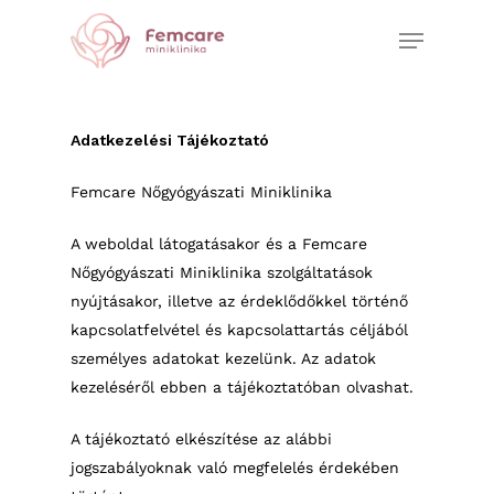
Skip
Menu
to
Close
main
Menu
content
Adatkezelési Tájékoztató
Femcare Nőgyógyászati Miniklinika
A weboldal látogatásakor és a Femcare
Nőgyógyászati Miniklinika szolgáltatások
nyújtásakor, illetve az érdeklődőkkel történő
kapcsolatfelvétel és kapcsolattartás céljából
személyes adatokat kezelünk. Az adatok
kezeléséről ebben a tájékoztatóban olvashat.
A tájékoztató elkészítése az alábbi
jogszabályoknak való megfelelés érdekében