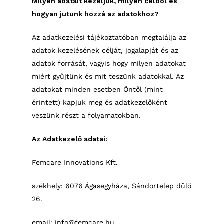
Milyen adatait kezeljük, milyen célból és
hogyan jutunk hozzá az adatokhoz?
Az adatkezelési tájékoztatóban megtalálja az
adatok kezelésének célját, jogalapját és az
adatok forrását, vagyis hogy milyen adatokat
miért gyűjtünk és mit teszünk adatokkal. Az
adatokat minden esetben Öntől (mint
érintett) kapjuk meg és adatkezelőként
veszünk részt a folyamatokban.
Az Adatkezelő adatai:
Femcare Innovations Kft.
székhely: 6076 Ágasegyháza, Sándortelep dűlő
26.
email: info@femcare.hu