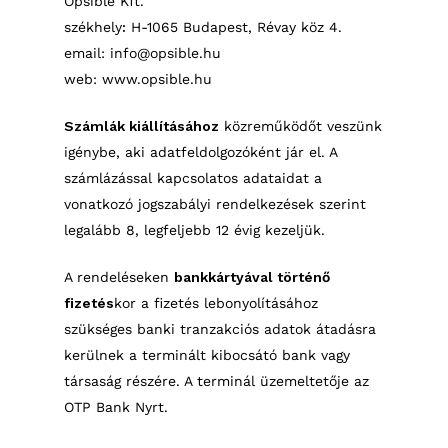
Opsible Kft.
székhely
:
H-1065 Budapest, Révay köz 4.
email: info@opsible.hu
web: www.opsible.hu
Számlák kiállításához
közreműködőt veszünk
igénybe, aki adatfeldolgozóként jár el. A
számlázással kapcsolatos adataidat a
vonatkozó jogszabályi rendelkezések szerint
legalább 8, legfeljebb 12 évig kezeljük.
A rendeléseken
bank
kártyával történő
fizetés
kor a fizetés lebonyolításához
szükséges banki tranzakciós adatok átadásra
kerülnek a terminált kibocsátó bank vagy
társaság részére. A terminál üzemeltetője az
OTP Bank Nyrt.