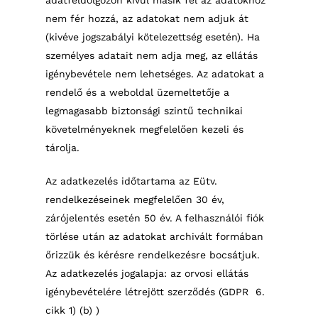
adatfeldolgozón kívül másik fél az adatokhoz
nem fér hozzá, az adatokat nem adjuk át
(kivéve jogszabályi kötelezettség esetén). Ha
személyes adatait nem adja meg, az ellátás
igénybevétele nem lehetséges. Az adatokat a
rendelő és a weboldal üzemeltetője a
legmagasabb biztonsági szintű technikai
követelményeknek megfelelően kezeli és
tárolja.
Az adatkezelés időtartama az Eütv.
rendelkezéseinek megfelelően 30 év,
zárójelentés esetén 50 év. A felhasználói fiók
törlése után az adatokat archivált formában
őrizzük és kérésre rendelkezésre bocsátjuk.
Az adatkezelés jogalapja: az orvosi ellátás
igénybevételére létrejött szerződés (GDPR
6.
cikk 1) (b) )