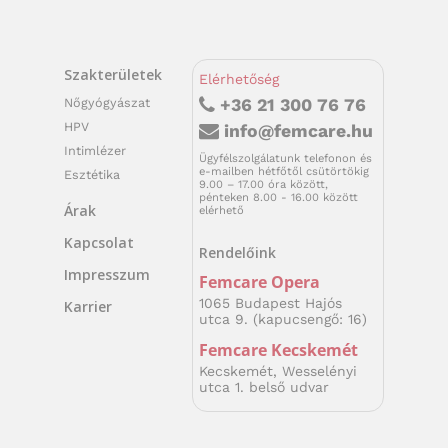
Szakterületek
Elérhetőség
Nőgyógyászat
+36 21 300 76 76
HPV
info@femcare.hu
Intimlézer
Ügyfélszolgálatunk telefonon és
e-mailben hétfőtől csütörtökig
Esztétika
9.00 – 17.00 óra között,
pénteken 8.00 - 16.00 között
Árak
elérhető
Kapcsolat
Rendelőink
Impresszum
Femcare Opera
1065 Budapest Hajós
Karrier
utca 9. (kapucsengő: 16)
Femcare Kecskemét
Kecskemét, Wesselényi
utca 1. belső udvar