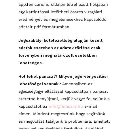
app.femcare.hu oldalon létrehozott fiókjában
egy kattintással letöltheti összes vizsgálati
eredményét és megjelenésekhez kapcsolódó
adatait pdf formátumban.
Jogszabályi kötelezettség alapján kezelt
adatok esetében az adatok törlése csak
törvényben meghatározott esetekben
lehetséges.
Hol tehet panaszt? Milyen jogérvényesítési
lehetőségei vannak?
Amennyiben az
egészségügyi ellátással kapcsolatban panaszt
szeretne benyújtani, kérjük vegye fel velünk a
kapcsolatot az
info@femcare.hu
e-mail
címen. Mindent megteszünk hogy segítsünk
és megoldást találjunk a problémára. Emellett
betegjogi képviselőhöz fordulhat. Az alábbi