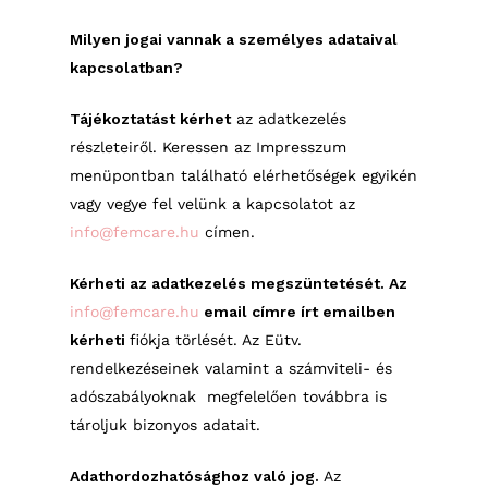
Milyen jogai vannak a személyes adataival
kapcsolatban?
Tájékoztatást kérhet
az adatkezelés
részleteiről. Keressen az Impresszum
menüpontban található elérhetőségek egyikén
vagy vegye fel velünk a kapcsolatot az
info@femcare.hu
címen.
Kérheti az adatkezelés megszüntetését. Az
info@femcare.hu
email címre írt emailben
kérheti
fiókja törlését. Az Eütv.
rendelkezéseinek valamint a számviteli- és
adószabályoknak
megfelelően továbbra is
tároljuk bizonyos adatait.
Adathordozhatósághoz való jog.
Az