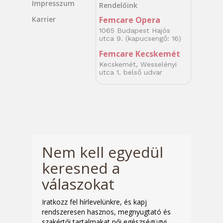
Impresszum
Rendelőink
Karrier
Femcare Opera
1065 Budapest Hajós
utca 9. (kapucsengő: 16)
Femcare Kecskemét
Kecskemét, Wesselényi
utca 1. belső udvar
Nem kell egyedül
keresned a
válaszokat
Iratkozz fel hírlevelünkre, és kapj
rendszeresen hasznos, megnyugtató és
szakértői tartalmakat női egészségügyi