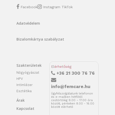
Facebook
Instagram
TikTok
Adatvédelem
Bizalomkártya szabályzat
Szakterületek
Elérhetőség
Nőgyógyászat
+36 21 300 76 76
HPV
Intimlézer
info@femcare.hu
Esztétika
Ügyfélszolgálatunk telefonon
és e-mailben hétfőtől
Árak
csütörtökig 9.00 – 17.00 óra
között, pénteken 8.00 - 16.00
között elérhető
Kapcsolat