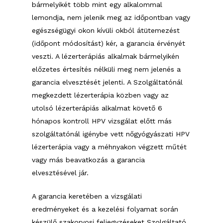
bármelyikét több mint egy alkalommal
lemondja, nem jelenik meg az időpontban vagy
egészségügyi okon kívüli okból átütemezést
(időpont módosítást) kér, a garancia érvényét
veszti. A lézerterápiás alkalmak bármelyikén
előzetes értesítés nélküli meg nem jelenés a
garancia elvesztését jelenti. A Szolgáltatónál
megkezdett lézerterápia közben vagy az
utolsó lézerterápiás alkalmat követő 6
hónapos kontroll HPV vizsgálat előtt más
szolgáltatónál igénybe vett nőgyógyászati HPV
lézerterápia vagy a méhnyakon végzett műtét
vagy más beavatkozás a garancia
elvesztésével jár.
A garancia keretében a vizsgálati
eredményeket és a kezelési folyamat során
készülő szakorvosi feljegyzéseket Szolgáltató