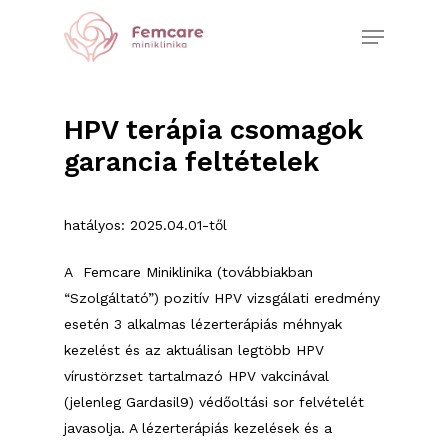
Skip
Menu
to
Close
main
Menu
content
HPV terápia csomagok
garancia feltételek
hatályos: 2025.04.01-től
A Femcare Miniklinika (továbbiakban
“Szolgáltató”) pozitív HPV vizsgálati eredmény
esetén 3 alkalmas lézerterápiás méhnyak
kezelést és az aktuálisan legtöbb HPV
vírustörzset tartalmazó HPV vakcinával
(jelenleg Gardasil9) védőoltási sor felvételét
javasolja. A lézerterápiás kezelések és a