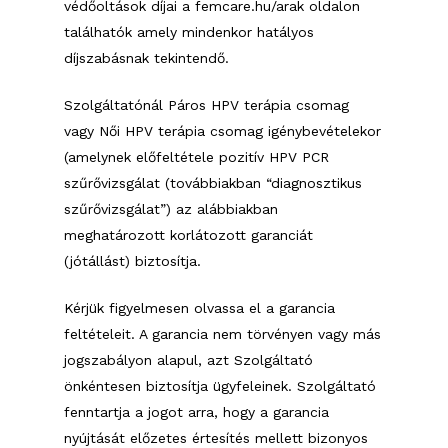
védőoltások díjai a femcare.hu/arak oldalon
találhatók amely mindenkor hatályos
díjszabásnak tekintendő.
Szolgáltatónál Páros HPV terápia csomag
vagy Női HPV terápia csomag igénybevételekor
(amelynek előfeltétele pozitív HPV PCR
szűrővizsgálat (továbbiakban “diagnosztikus
szűrővizsgálat”) az alábbiakban
meghatározott korlátozott garanciát
(jótállást) biztosítja.
Kérjük figyelmesen olvassa el a garancia
feltételeit. A garancia nem törvényen vagy más
jogszabályon alapul, azt Szolgáltató
önkéntesen biztosítja ügyfeleinek. Szolgáltató
fenntartja a jogot arra, hogy a garancia
nyújtását előzetes értesítés mellett bizonyos