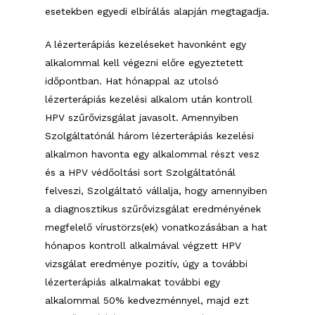
esetekben egyedi elbírálás alapján megtagadja.
A lézerterápiás kezeléseket havonként egy
alkalommal kell végezni előre egyeztetett
időpontban. Hat hónappal az utolsó
lézerterápiás kezelési alkalom után kontroll
HPV szűrővizsgálat javasolt. Amennyiben
Szolgáltatónál három lézerterápiás kezelési
alkalmon havonta egy alkalommal részt vesz
és a HPV védőoltási sort Szolgáltatónál
felveszi, Szolgáltató vállalja, hogy amennyiben
a diagnosztikus szűrővizsgálat eredményének
megfelelő vírustörzs(ek) vonatkozásában a hat
hónapos kontroll alkalmával végzett HPV
vizsgálat eredménye pozitív, úgy a további
lézerterápiás alkalmakat további egy
alkalommal 50% kedvezménnyel, majd ezt