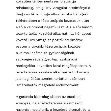
követően térítésmentesen biztosítja
mindaddig, amíg HPV vizsgálat eredménye a
diagnosztikus vizsgálatkor pozitív törzs(ek)
tekintetében a lézerterápiás kezelések után
első alkalommal negatív lesz. A(z első) három
lézerterápiás kezelési alkalmat hat hónappal
követő HPV vizsgálat pozitív eredménye
esetén a további lézerterápiás kezelési
alkalmak száma és gyakoriságának
szükségessége egyedileg, szakorvosi
mérlegelést követően kerül megállapításra. A
lézerterápiás kezelési alkalmak a tudomány
jelenlegi állása szerint korlátlan számban
ismételhetők megfelelő időközönként.
A garancia kizárólag abban az esetben
érvényes, ha a lézerterápiás alkalmakon
havonta megjelenik, a kezelést elvégzik és a