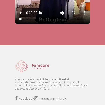
A Femcare Minimklinikán szívvel, lélekkel,
szakértelemmel gyógyítunk. Szakértői csapatunk
tapasztalt orvosokból és szakértőkből, akik személyre
szabott segítséget kínálnak.
Facebook
Instagram
TikTok