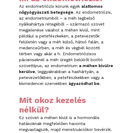
Az endometriózis korunk egyik
alattomos
nőgyógyászati betegsége
. Az endometriózis,
az endometriumból – a méh legbelső
nyálkahártya rétegéből – származó szövet
megjelenése valahol a méhen kívül, mint
például a petefészkeken, a petevezetők
felületén vagy a méh külső, hátsó falán, a
medenceűrben, a méh és végbél közötti
térben vagy akár a h. Endometriózisos
pácienseknél a méh üregét belülről borító
szövettípus, az endometrium
a méhen kívülre
kerülve
, leggyakrabban a hashártyán, a
petevezetőkben, a petefészkekben vagy a
kismedencei szervekben
ágyazódhat be
.
Mit okoz kezelés
nélkül?
Ez szövet a méhen kívül is a hormonális
hatásoknak megfelelően havonta
megvastagszik, majd menstruációkor bevérzik.