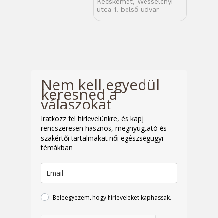
Kecskemét, Wesselényi
utca 1. belső udvar
Nem kell egyedül
keresned a
válaszokat
Iratkozz fel hírlevelünkre, és kapj
rendszeresen hasznos, megnyugtató és
szakértői tartalmakat női egészségügyi
témákban!
Beleegyezem, hogy hírleveleket kaphassak.