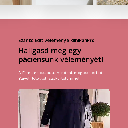
Szántó Edit véleménye klinikánkról
Hallgasd
meg
egy
páciensünk
véleményét!
A Femcare csapata mindent megtesz érted!
Szível, lélekkel, szakértelemmel.