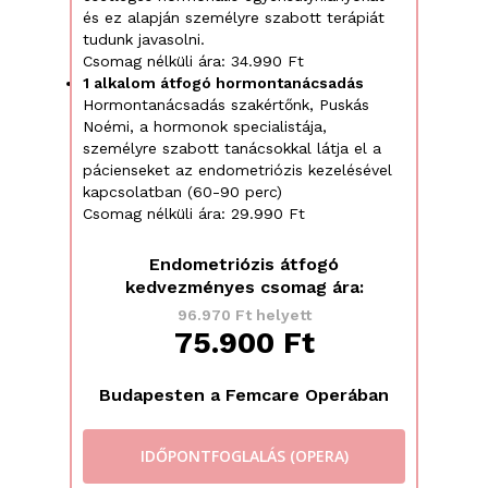
és ez alapján személyre szabott terápiát
tudunk javasolni.
Csomag nélküli ára: 34.990 Ft
1 alkalom átfogó hormontanácsadás
Hormontanácsadás szakértőnk, Puskás
Noémi, a hormonok specialistája,
személyre szabott tanácsokkal látja el a
pácienseket az endometriózis kezelésével
kapcsolatban (60-90 perc)
Csomag nélküli ára: 29.990 Ft
Endometriózis átfogó
kedvezményes csomag ára:
96.970 Ft helyett
75.900 Ft
Budapesten a Femcare Operában
IDŐPONTFOGLALÁS (OPERA)