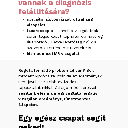
vannak a diagnózis
felállítására?
speciális nőgyógyászati
ultrahang
vizsgálat
laparoscopia
– ennek a vizsgálatnak
során teljes képet kaphatunk a hasüreg
állapotáról, illetve lehetőség nyílik a
szövetből történő mintavételre is
kismedencei MR vizsgálat
Régóta fennálló problémád van?
Sok
mindent kipróbáltál már de az eredmények
nem javultak? Több évtizedes
tapasztalatunkkal, átfogó módszerekkel
segítünk elérni a megnyugtató negatív
vizsgálati eredményt, tünetmentes
állapotot.
Egy
egész
csapat
segít
neked!