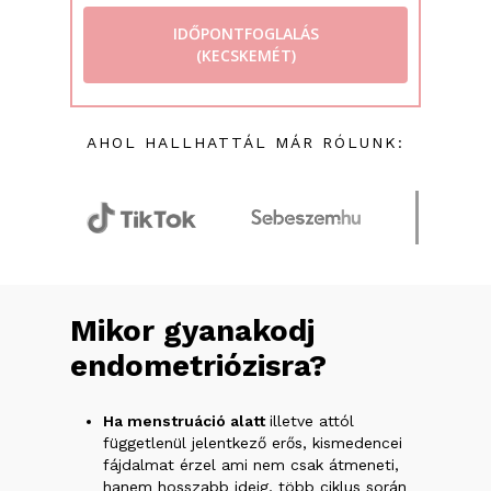
IDŐPONTFOGLALÁS
(KECSKEMÉT)
AHOL HALLHATTÁL MÁR RÓLUNK:
Mikor
gyanakodj
endometriózisra?
Ha menstruáció alatt
illetve attól
függetlenül jelentkező erős, kismedencei
fájdalmat érzel ami nem csak átmeneti,
hanem hosszabb ideig, több ciklus során