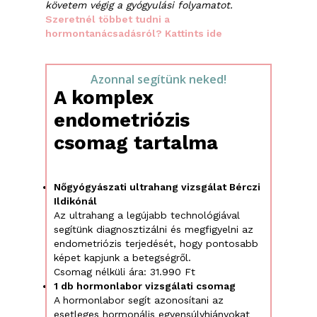
követem végig a gyógyulási folyamatot.
Szeretnél többet tudni a
hormontanácsadásról? Kattints ide
Azonnal segítünk neked!
A komplex
endometriózis
csomag tartalma
Nőgyógyászati ultrahang vizsgálat Bérczi
Ildikónál
Az ultrahang a legújabb technológiával
segítünk diagnosztizálni és megfigyelni az
endometriózis terjedését, hogy pontosabb
képet kapjunk a betegségről.
Csomag nélküli ára: 31.990 Ft
1 db hormonlabor vizsgálati csomag
A hormonlabor segít azonosítani az
esetleges hormonális egyensúlyhiányokat