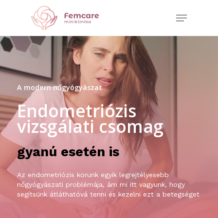
Skip
Menu
to
Close
main
Menu
content
A modern nőgyógyászat
Endometriózis
vizsgálati csomag
gyanú esetén is
Az endometriózis korunk egyik legrejtélyesebb
nőgyógyászati problémája, ám mi itt vagyunk, hogy
segítsünk átláthatóvá tenni és kezelni ezt a betegséget