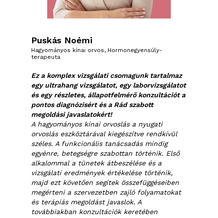
Puskás Noémi
Hagyományos kínai orvos, Hormonegyensúly-
terapeuta
Ez a komplex vizsgálati csomagunk tartalmaz
egy ultrahang vizsgálatot, egy laborvizsgálatot
és egy részletes, állapotfelmérő konzultációt a
pontos diagnózisért és a Rád szabott
megoldási javaslatokért!
A hagyományos kínai orvoslás a nyugati
orvoslás eszköztárával kiegészítve rendkívül
széles. A funkcionális tanácsadás mindig
egyénre, betegségre szabottan történik. Első
alkalommal a tünetek átbeszélése és a
vizsgálati eredmények értékelése történik,
majd ezt követően segítek összefüggéseiben
megérteni a szervezetben zajló folyamatokat
és terápiás megoldást javaslok. A
továbbiakban konzultációk keretében