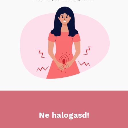
Ne
halogasd!