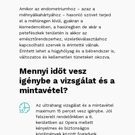
Amikor az endometriumhoz – azaz a
méhnyálkahártyához – hasonló szövet terjed
el a méhüregen kívül, gyakran a
kismedencében, a hasüregben de akár a
petefészkek területén is akkor az
emésztőrendszerhez, vizeletkiválasztáshoz
kapcsolható szervek is érintetté válnak.
Érintett lehet a húgyhólyag és a bélrendszer is,
változatos és kellemetlen tüneteket okozva.
Mennyi
időt
vesz
igénybe
a
vizsgálat
és
a
mintavétel?
Az ultrahang vizsgálat és a mintavétel
maximum 15 percet vesz igénybe. Jól
felszerelt rendelőnkben a 6.
kerületben az Opera mellett
kényelmes és biztonságos
körülmények között fogadunk.