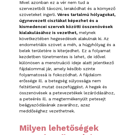
Mivel azonban ez a vér nem tud a
szervezetből távozni, lerakódhat és a környező
szöveteket ingerli.
Véres tartalmú hólyagokat,
úgynevezett cisztákat képezhet és a
kismedencei szervek közötti összenövések
kialakulásához is vezethet,
melynek
következtében hegesedések alakulnak ki. Az
endometriális szövet a méh, a húgyhólyag és a
belek területére is kiterjedhet. Ez a folyamat
kezdetben tünetmentes is lehet, de idővel
különösen a menstruáció ideje alatt jelentkező
fájdalommal jár, amely később szinte
folyamatossá is fokozódhat. A fájdalom
erőssége ill. a betegség súlyossága nem
feltétlenül mutat összefüggést. A hegek és
összenövések a petevezetékek lezáródásához,
a peteérés ill. a megtermékenyült petesejt
beágyazódásának zavarához, azaz
meddőséghez vezethetnek.
Milyen lehetőségek