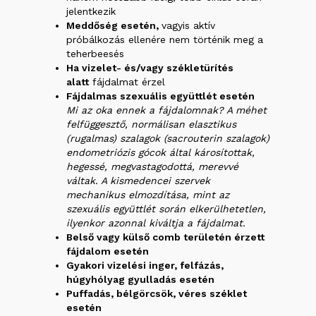
jelentkezik
Meddőség esetén,
vagyis aktív
próbálkozás ellenére nem történik meg a
teherbeesés
Ha vizelet- és/vagy székletürítés
alatt
fájdalmat érzel
Fájdalmas szexuális együttlét esetén
Mi az oka ennek a fájdalomnak? A méhet
felfüggesztő, normálisan elasztikus
(rugalmas) szalagok (sacrouterin szalagok)
endometriózis gócok által károsítottak,
hegessé, megvastagodottá, merevvé
váltak. A kismedencei szervek
mechanikus elmozdítása, mint az
szexuális együttlét során elkerülhetetlen,
ilyenkor azonnal kiváltja a fájdalmat.
Belső vagy külső comb területén érzett
fájdalom esetén
Gyakori vizelési inger, felfázás,
húgyhólyag gyulladás esetén
Puffadás, bélgörcsök, véres széklet
esetén