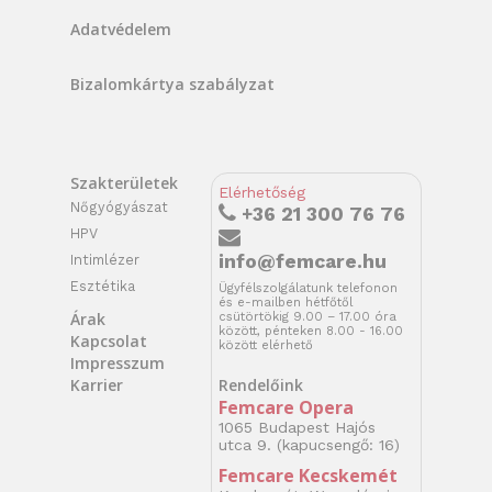
Adatvédelem
Bizalomkártya szabályzat
Szakterületek
Elérhetőség
Nőgyógyászat
+36 21 300 76 76
HPV
info@femcare.hu
Intimlézer
Esztétika
Ügyfélszolgálatunk telefonon
és e-mailben hétfőtől
Árak
csütörtökig 9.00 – 17.00 óra
között, pénteken 8.00 - 16.00
Kapcsolat
között elérhető
Impresszum
Rendelőink
Karrier
Femcare Opera
1065 Budapest Hajós
utca 9. (kapucsengő: 16)
Femcare Kecskemét