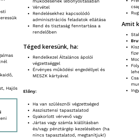
Pre
működésének lebonyolításában
n
csa
Vérvétel
sti
Rug
Rendelésekhez kapcsolódó
keressük
adminisztrációs feladatok ellátása
Amit k
Rend és tisztaság fenntartása a
rendelőben
Sta
Bru
Téged keresünk, ha:
Kis
fize
galmas
Rendelkezel Általános ápolói
Mod
tnél
végzettséggel
Fol
Érvényes működési engedéllyel és
leh
nkaidő,
MESZK kártyával
Csa
mun
t, Hajós
Ing
Előny:
Ha van szülésznői végzettséged
Asszisztensi tapasztalatod
i
Gyakorlott vérvevő vagy
teni
Jártas vagy számla kiállításban
és/vagy pénztárgép kezelésében (ha
nincs tapasztalatod, megtanítjuk!)