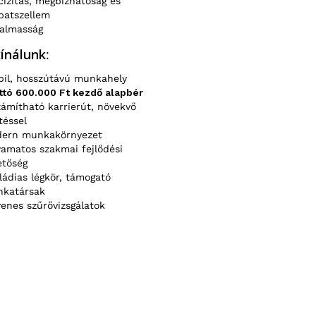
cizitás, megbízhatóság és
patszellem
almasság
ínálunk
:
bil, hosszútávú munkahely
ttó 600.000 Ft kezdő alapbér
zámítható karrierút, növekvő
téssel
ern munkakörnyezet
yamatos szakmai fejlődési
etőség
ládias légkör, támogató
katársak
yenes szűrővizsgálatok