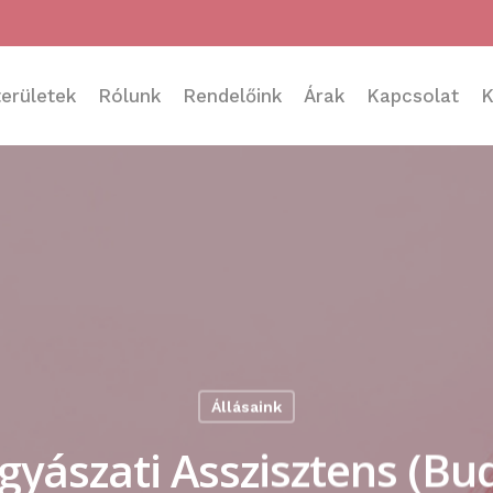
erületek
Rólunk
Rendelőink
Árak
Kapcsolat
K
Állásaink
yászati Asszisztens (Bu