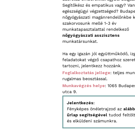
Segítőkész és empatikus vagy? Va
egészségügyi végzettséged? Budape
nőgyógyászati magánrendelőnkbe 
szakorvosunk mellé 1-3 év
munkatapasztalattal rendelkező
nőgyógyászati asszisztens
munkatársunkat.
Ha egy igazán jól együttműködő, iz
feladatokat végző csapathoz szere
tartozni, jelentkezz hozzánk.
Foglalkoztatás jellege
: teljes mu
rugalmas beosztással.
Munkavégzés helye
: 1065 Budapes
utca 9.
Jelentkezés:
Fényképes önéletrajzod az
alább
űrlap segítségével
tudod feltöl
és elküldeni számunkra.