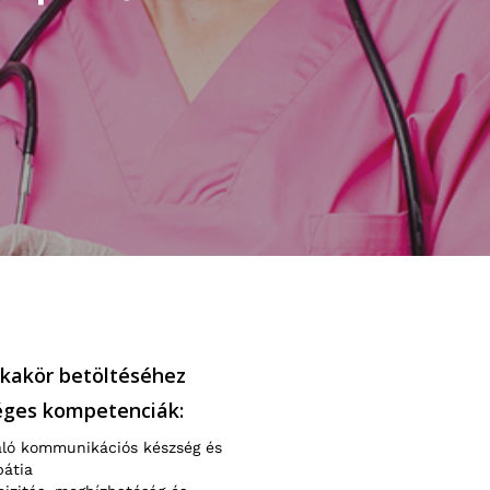
kakör betöltéséhez
éges kompetenciák:
áló kommunikációs készség és
átia