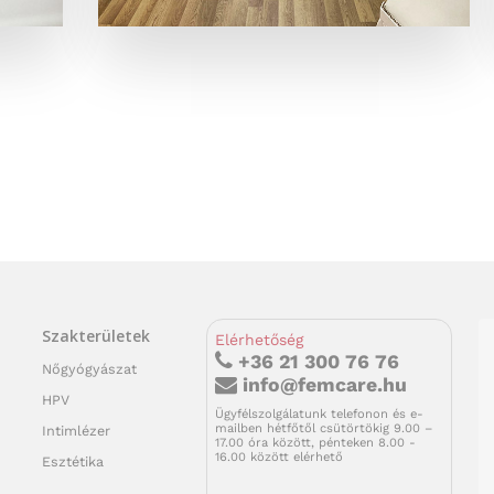
Szakterületek
Elérhetőség
+36 21 300 76 76
Nőgyógyászat
info@femcare.hu
HPV
Ügyfélszolgálatunk telefonon és e-
mailben hétfőtől csütörtökig 9.00 –
Intimlézer
17.00 óra között, pénteken 8.00 -
16.00 között elérhető
Esztétika