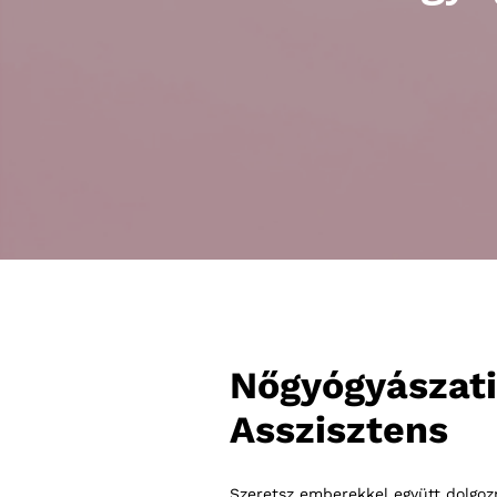
Nőgyógyászat
Asszisztens
Szeretsz emberekkel együtt dolgoz