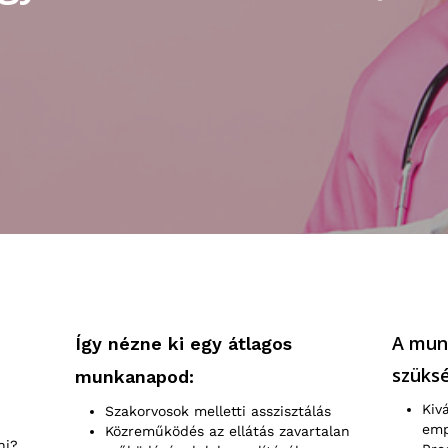
i
A mun
Így nézne ki egy átlagos
szüks
munkanapod:
Kiv
Szakorvosok melletti asszisztálás
emp
Közreműködés az ellátás zavartalan
ni?